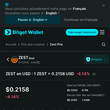
English
日本語
Vous consultez actuellement cette page en
Français
.
Souhaitez-vous passer à :
English
?
Tiếng Việt
Passer à : English
Continuer en Français
Русский
Español (Latinoamérica)
Türkçe
Télécharger maintenant
Italiano
Français
Accueil
Prix des cryptos
Zest
Prix
Deutsch
简体中文
ZEST
Zest
Risques
繁體中文
0x5506...54a1
Português (Portugal)
Bahasa Indonesia
ZEST en USD :
1 ZEST = 0.2158 USD
-4.14%
1D
ภาษาไทย
हिन्दी
Haut sur 24h
Vol. 24h (ZEST)
$
0.2158
বাংলা
$
0.2303
6.7M
Bas sur 24h
Vol. sur 24h
(USDT)
-4.14%
Español
$
0.2100
1.44M
Português (Brasil)
ZEST Price Chart
Español (Argentina)