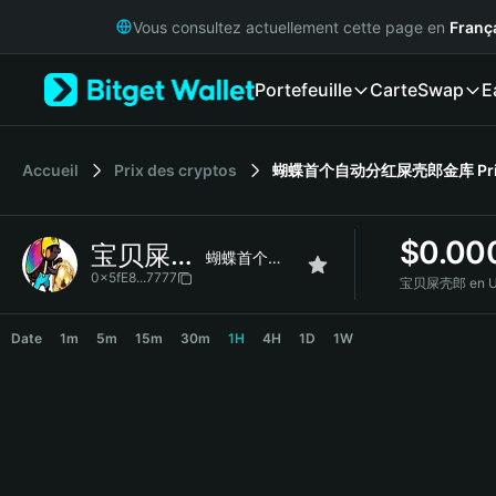
English
Vous consultez actuellement cette page en
Franç
日本語
Tiếng Việt
Portefeuille
Carte
Swap
E
Русский
Español (Latinoamérica)
Türkçe
Italiano
Accueil
Prix des cryptos
蝴蝶首个自动分红屎壳郎金库
Pr
Français
Deutsch
$
0.00
宝贝屎壳郎
简体中文
蝴蝶首个自动分红屎壳郎金库
繁體中文
0x5fE8...7777
宝贝屎壳郎 en U
Português (Portugal)
宝贝屎壳郎 Price Chart
Bahasa Indonesia
Date
1m
5m
15m
30m
1H
4H
1D
1W
ภาษาไทย
हिन्दी
বাংলা
Español
Português (Brasil)
Español (Argentina)