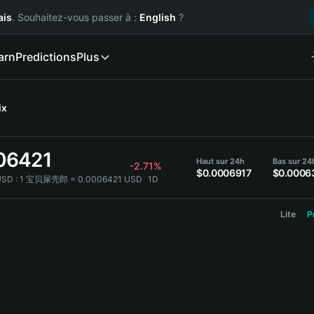
ais
. Souhaitez-vous passer à :
English
?
arn
Predictions
Plus
ix
06421
Haut sur 24h
Bas sur 24
-2.71%
$0.0006917
$0.0006
SD :
1 宝贝屎壳郎 = 0.0006421 USD
1D
Lite
P