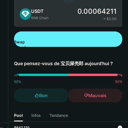
0.00064211
USDT
BNB Chain
≈ $
0.00
Swap
Télécharger Bitget Wallet
Que pensez-vous de 宝贝屎壳郎 aujourd'hui ?
50
%
50
%
Bon
Mauvais
Pool
Infos
Tendance
$642,110