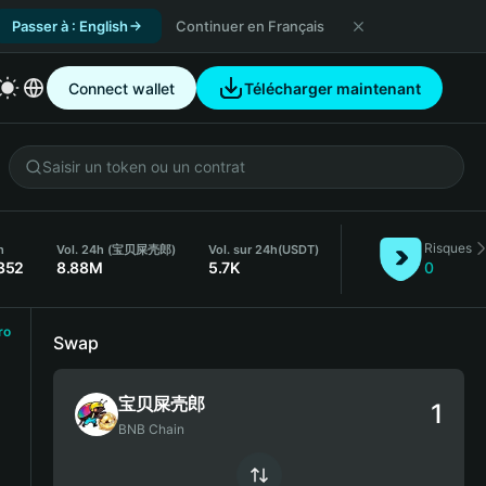
Passer à : English
Continuer en Français
Connect wallet
Télécharger maintenant
Risques
h
Vol. 24h (宝贝屎壳郎)
Vol. sur 24h
(USDT)
352
8.88M
5.7K
0
ro
Swap
宝贝屎壳郎
BNB Chain