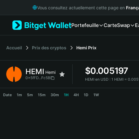
English
Vous consultez actuellement cette page en
Franç
日本語
Tiếng Việt
Portefeuille
Carte
Swap
E
Русский
Español (Latinoamérica)
Türkçe
Italiano
Accueil
Prix des cryptos
Hemi
Prix
Français
Deutsch
$
0.005197
HEMI
简体中文
Hemi
繁體中文
0x5fFD...Fc5B
HEMI en USD :
1 HEMI = 0.00
Português (Portugal)
HEMI Price Chart
Bahasa Indonesia
Date
1m
5m
15m
30m
1H
4H
1D
1W
ภาษาไทย
हिन्दी
বাংলা
Español
Português (Brasil)
Español (Argentina)