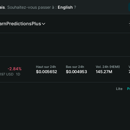
ais
. Souhaitez-vous passer à :
English
?
arn
Predictions
Plus
Haut sur 24h
Bas sur 24h
Vol. 24h (HEMI)
-2.84%
$0.005652
$0.004953
145.27M
5197 USD
1D
Lite
P