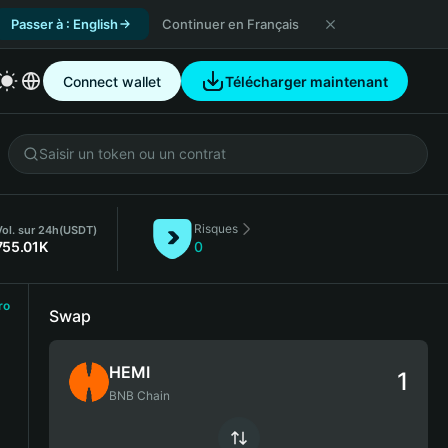
Passer à : English
Continuer en Français
Connect wallet
Télécharger maintenant
Risques
Vol. sur 24h
(USDT)
755.01K
0
ro
Swap
HEMI
BNB Chain