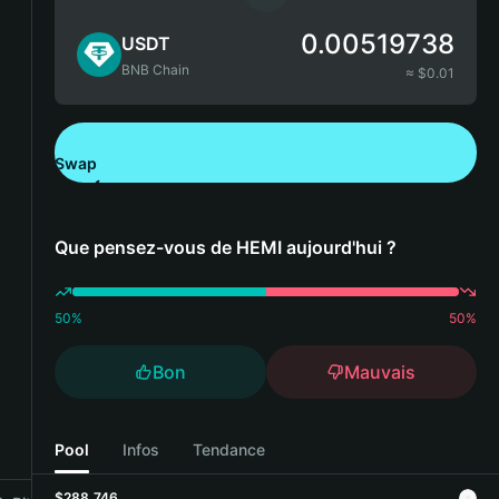
0.00519738
USDT
BNB Chain
≈ $
0.01
Swap
Télécharger Bitget Wallet
Que pensez-vous de HEMI aujourd'hui ?
50
%
50
%
Bon
Mauvais
Pool
Infos
Tendance
$288,746