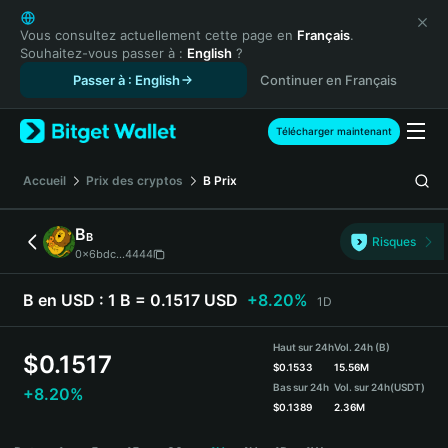
English
日本語
Vous consultez actuellement cette page en
Français
.
Souhaitez-vous passer à :
English
?
Tiếng Việt
Passer à : English
Continuer en Français
Русский
Español (Latinoamérica)
Türkçe
Télécharger maintenant
Italiano
Français
Accueil
Prix des cryptos
B
Prix
Deutsch
简体中文
B
B
Risques
繁體中文
0x6bdc...4444
Português (Portugal)
Bahasa Indonesia
B en USD :
1 B = 0.1517 USD
+8.20%
1D
ภาษาไทย
हिन्दी
Haut sur 24h
Vol. 24h (B)
$
0.1517
বাংলা
$
0.1533
15.56M
Bas sur 24h
Vol. sur 24h
(USDT)
+8.20%
Español
$
0.1389
2.36M
Português (Brasil)
B Price Chart
Español (Argentina)