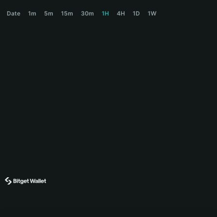
FREEDOM Price Chart
Date
1m
5m
15m
30m
1H
4H
1D
1W