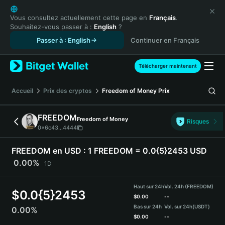
English
日本語
Vous consultez actuellement cette page en
Français
.
Souhaitez-vous passer à :
English
?
Tiếng Việt
Passer à : English
Continuer en Français
Русский
Español (Latinoamérica)
Türkçe
Télécharger maintenant
Italiano
Français
Accueil
Prix des cryptos
Freedom of Money
Prix
Deutsch
简体中文
FREEDOM
Freedom of Money
Risques
繁體中文
0x6c43...4444
Português (Portugal)
Bahasa Indonesia
FREEDOM en USD :
1 FREEDOM = 0.0{5}2453 USD
ภาษาไทย
0.00%
1D
हिन्दी
বাংলা
Haut sur 24h
Vol. 24h (FREEDOM)
$
0.0{5}2453
Español
$
0.00
--
Bas sur 24h
Vol. sur 24h
(USDT)
0.00%
Português (Brasil)
$
0.00
--
Español (Argentina)