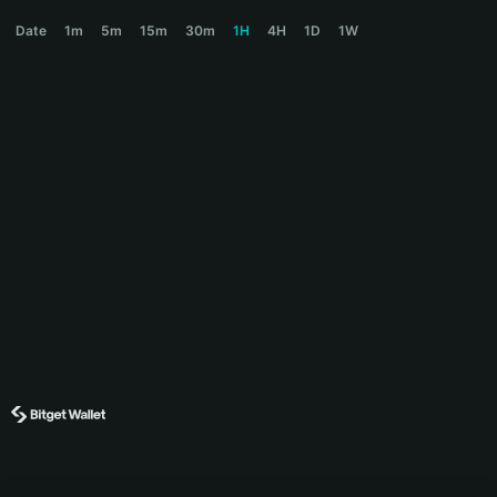
LOONG Price Chart
Date
1m
5m
15m
30m
1H
4H
1D
1W