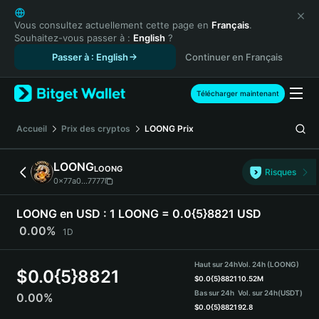
English
日本語
Vous consultez actuellement cette page en
Français
.
Souhaitez-vous passer à :
English
?
Tiếng Việt
Passer à : English
Continuer en Français
Русский
Español (Latinoamérica)
Türkçe
Télécharger maintenant
Italiano
Français
Accueil
Prix des cryptos
LOONG
Prix
Deutsch
简体中文
LOONG
LOONG
Risques
繁體中文
0x77a0...7777
Português (Portugal)
Bahasa Indonesia
LOONG en USD :
1 LOONG = 0.0{5}8821 USD
ภาษาไทย
0.00%
1D
हिन्दी
বাংলা
Haut sur 24h
Vol. 24h (LOONG)
$
0.0{5}8821
Español
$
0.0{5}8821
10.52M
Bas sur 24h
Vol. sur 24h
(USDT)
0.00%
Português (Brasil)
$
0.0{5}8821
92.8
Español (Argentina)