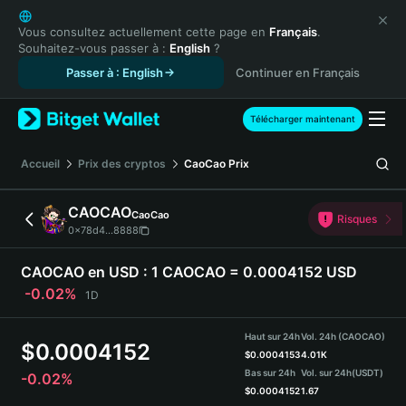
English
日本語
Vous consultez actuellement cette page en
Français
.
Souhaitez-vous passer à :
English
?
Tiếng Việt
Passer à : English
Continuer en Français
Русский
Español (Latinoamérica)
Türkçe
Télécharger maintenant
Italiano
Français
Accueil
Prix des cryptos
CaoCao
Prix
Deutsch
简体中文
CAOCAO
CaoCao
Risques
繁體中文
0x78d4...8888
Português (Portugal)
Bahasa Indonesia
CAOCAO en USD :
1 CAOCAO = 0.0004152 USD
ภาษาไทย
-0.02%
1D
हिन्दी
বাংলা
Haut sur 24h
Vol. 24h (CAOCAO)
$
0.0004152
Español
$
0.0004153
4.01K
Bas sur 24h
Vol. sur 24h
(USDT)
-0.02%
Português (Brasil)
$
0.0004152
1.67
Español (Argentina)