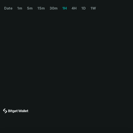
CAOCAO Price Chart
Date
1m
5m
15m
30m
1H
4H
1D
1W