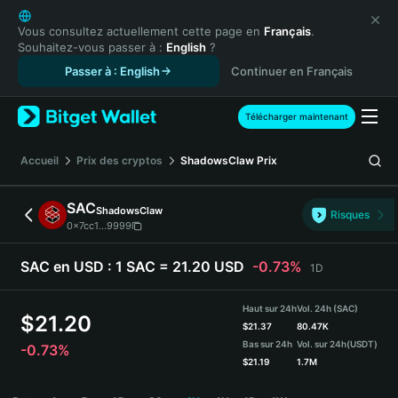
English
日本語
Vous consultez actuellement cette page en
Français
.
Souhaitez-vous passer à :
English
?
Tiếng Việt
Passer à : English
Continuer en Français
Русский
Español (Latinoamérica)
Türkçe
Télécharger maintenant
Italiano
Français
Accueil
Prix des cryptos
ShadowsClaw
Prix
Deutsch
简体中文
SAC
ShadowsClaw
Risques
繁體中文
0x7cc1...9999
Português (Portugal)
Bahasa Indonesia
SAC en USD :
1 SAC = 21.20 USD
-0.73%
1D
ภาษาไทย
हिन्दी
Haut sur 24h
Vol. 24h (SAC)
$
21.20
বাংলা
$
21.37
80.47K
Bas sur 24h
Vol. sur 24h
(USDT)
-0.73%
Español
$
21.19
1.7M
Português (Brasil)
SAC Price Chart
Español (Argentina)