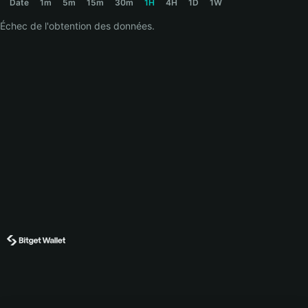
Date
1m
5m
15m
30m
1H
4H
1D
1W
Échec de l'obtention des données.