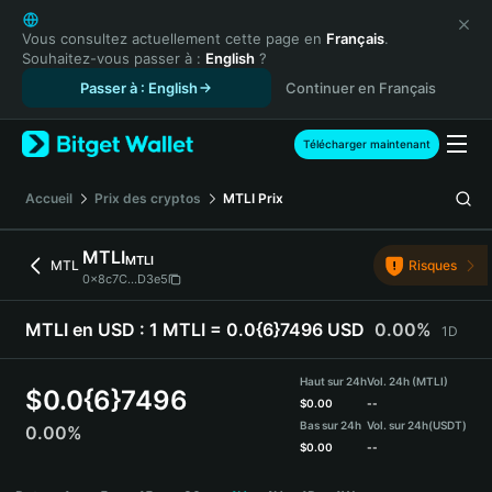
English
日本語
Vous consultez actuellement cette page en
Français
.
Souhaitez-vous passer à :
English
?
Tiếng Việt
Passer à : English
Continuer en Français
Русский
Español (Latinoamérica)
Türkçe
Télécharger maintenant
Italiano
Français
Accueil
Prix des cryptos
MTLI
Prix
Deutsch
简体中文
MTLI
MTLI
MTL
Risques
繁體中文
0x8c7C...D3e5
Português (Portugal)
Bahasa Indonesia
MTLI en USD :
1 MTLI = 0.0{6}7496 USD
0.00%
1D
ภาษาไทย
हिन्दी
Haut sur 24h
Vol. 24h (MTLI)
$
0.0{6}7496
বাংলা
$
0.00
--
Bas sur 24h
Vol. sur 24h
(USDT)
0.00%
Español
$
0.00
--
Português (Brasil)
MTLI Price Chart
Español (Argentina)