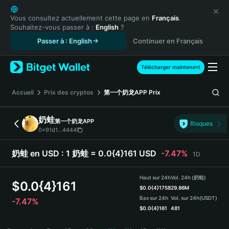
English
日本語
Vous consultez actuellement cette page en
Français
.
Souhaitez-vous passer à :
English
?
Tiếng Việt
Passer à : English
Continuer en Français
Русский
Español (Latinoamérica)
Türkçe
Télécharger maintenant
Italiano
Français
Accueil
Prix des cryptos
第一个奶龙APP
Prix
Deutsch
简体中文
奶蛙
第一个奶龙APP
Risques
繁體中文
0x91d1...4444
Português (Portugal)
Bahasa Indonesia
奶蛙 en USD :
1 奶蛙 = 0.0{4}161 USD
-7.47%
1D
ภาษาไทย
हिन्दी
Haut sur 24h
Vol. 24h (奶蛙)
$
0.0{4}161
বাংলা
$
0.0{4}1758
29.86M
Bas sur 24h
Vol. sur 24h
(USDT)
-7.47%
Español
$
0.0{4}161
481
Português (Brasil)
奶蛙 Price Chart
Español (Argentina)