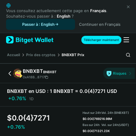
English
日本語
Vous consultez actuellement cette page en
Français
.
Souhaitez-vous passer à :
English
?
Tiếng Việt
Passer à : English
Continuer en Français
Русский
Español (Latinoamérica)
Türkçe
Télécharger maintenant
Italiano
Français
Accueil
Prix des cryptos
BNBXBT
Prix
Deutsch
简体中文
BNBXBT
BNBXBT
Risques
繁體中文
0xA18B...8717
Português (Portugal)
Bahasa Indonesia
BNBXBT en USD :
1 BNBXBT = 0.0{4}7271 USD
ภาษาไทย
+0.76%
1D
हिन्दी
বাংলা
Haut sur 24h
Vol. 24h (BNBXBT)
$
0.0{4}7271
Español
$
0.0{4}7692
16.98M
Bas sur 24h
Vol. sur 24h
(USDT)
+0.76%
Português (Brasil)
$
0.0{4}7132
1.23K
Español (Argentina)