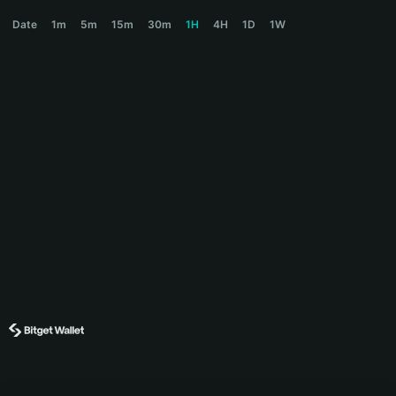
BNBXBT Price Chart
Date
1m
5m
15m
30m
1H
4H
1D
1W