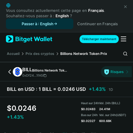
English
日本語
Vous consultez actuellement cette page en
Français
.
Souhaitez-vous passer à :
English
?
Tiếng Việt
Passer à : English
Continuer en Français
Русский
Español (Latinoamérica)
Türkçe
Télécharger maintenant
Italiano
Français
Accueil
Prix des cryptos
Billions Network Token
Prix
Deutsch
简体中文
BILL
Billions Network Token
Risques
繁體中文
0xDf24...1fA5
Português (Portugal)
Bahasa Indonesia
BILL en USD :
1 BILL = 0.0246 USD
+1.43%
1D
ภาษาไทย
हिन्दी
Haut sur 24h
Vol. 24h (BILL)
$
0.0246
বাংলা
$
0.02483
24.41M
Bas sur 24h
Vol. sur 24h
(USDT)
+1.43%
Español
$
0.02327
600.68K
Português (Brasil)
BILL Price Chart
Español (Argentina)