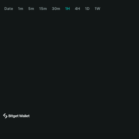
JELLY Price Chart
Date
1m
5m
15m
30m
1H
4H
1D
1W