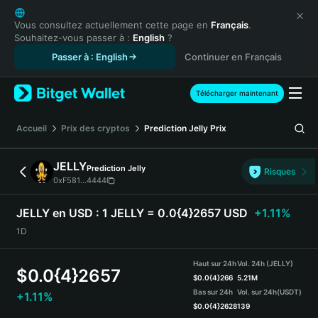
English
日本語
Vous consultez actuellement cette page en
Français
.
Souhaitez-vous passer à :
English
?
Tiếng Việt
Passer à : English
Continuer en Français
Русский
Español (Latinoamérica)
Türkçe
Télécharger maintenant
Italiano
Français
Accueil
Prix des cryptos
Prediction Jelly
Prix
Deutsch
简体中文
JELLY
Prediction Jelly
Risques
繁體中文
0xF581...4444
Português (Portugal)
Bahasa Indonesia
JELLY en USD :
1 JELLY = 0.0{4}2657 USD
+1.11%
ภาษาไทย
1D
हिन्दी
বাংলা
Haut sur 24h
Vol. 24h (JELLY)
$
0.0{4}2657
Español
$
0.0{4}266
5.21M
Bas sur 24h
Vol. sur 24h
(USDT)
+1.11%
Português (Brasil)
$
0.0{4}2628
139
Español (Argentina)