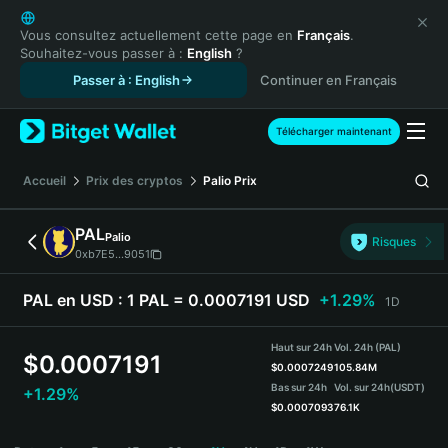
English
日本語
Vous consultez actuellement cette page en
Français
.
Souhaitez-vous passer à :
English
?
Tiếng Việt
Passer à : English
Continuer en Français
Русский
Español (Latinoamérica)
Türkçe
Télécharger maintenant
Italiano
Français
Accueil
Prix des cryptos
Palio
Prix
Deutsch
简体中文
PAL
Palio
Risques
繁體中文
0xb7E5...9051
Português (Portugal)
Bahasa Indonesia
PAL en USD :
1 PAL = 0.0007191 USD
+1.29%
1D
ภาษาไทย
हिन्दी
Haut sur 24h
Vol. 24h (PAL)
$
0.0007191
বাংলা
$
0.0007249
105.84M
Bas sur 24h
Vol. sur 24h
(USDT)
+1.29%
Español
$
0.0007093
76.1K
Português (Brasil)
PAL Price Chart
Español (Argentina)