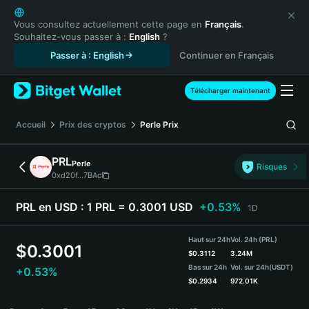
English
日本語
Vous consultez actuellement cette page en
Français
.
Souhaitez-vous passer à :
English
?
Tiếng Việt
Passer à : English
Continuer en Français
Русский
Español (Latinoamérica)
Türkçe
Télécharger maintenant
Italiano
Français
Accueil
Prix des cryptos
Perle
Prix
Deutsch
简体中文
PRL
Perle
Risques
繁體中文
0xd20f...7BAc
Português (Portugal)
Bahasa Indonesia
PRL en USD :
1 PRL = 0.3001 USD
+0.53%
1D
ภาษาไทย
हिन्दी
Haut sur 24h
Vol. 24h (PRL)
$
0.3001
বাংলা
$
0.3112
3.24M
Bas sur 24h
Vol. sur 24h
(USDT)
+0.53%
Español
$
0.2934
972.01K
Português (Brasil)
PRL Price Chart
Español (Argentina)