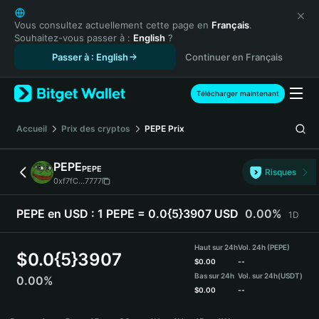
English
日本語
Vous consultez actuellement cette page en
Français
.
Souhaitez-vous passer à :
English
?
Tiếng Việt
Passer à : English
Continuer en Français
Русский
Español (Latinoamérica)
Türkçe
Télécharger maintenant
Italiano
Français
Accueil
Prix des cryptos
PEPE
Prix
Deutsch
简体中文
PEPE
PEPE
Risques
繁體中文
0xf7fC...7777
Português (Portugal)
Bahasa Indonesia
PEPE en USD :
1 PEPE = 0.0{5}3907 USD
0.00%
1D
ภาษาไทย
हिन्दी
Haut sur 24h
Vol. 24h (PEPE)
$
0.0{5}3907
বাংলা
$
0.00
--
Bas sur 24h
Vol. sur 24h
(USDT)
0.00%
Español
$
0.00
--
Português (Brasil)
PEPE Price Chart
Español (Argentina)