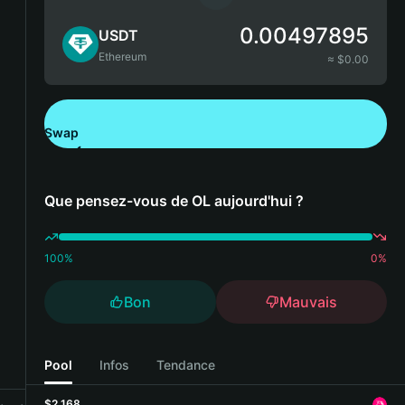
0.00497895
USDT
Ethereum
≈ $
0.00
Swap
Télécharger Bitget Wallet
Que pensez-vous de OL aujourd'hui ?
100
%
0
%
Bon
Mauvais
Pool
Infos
Tendance
$2,168