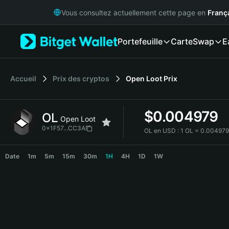
English
Vous consultez actuellement cette page en
Franç
日本語
Tiếng Việt
Portefeuille
Carte
Swap
E
Русский
Español (Latinoamérica)
Türkçe
Italiano
Accueil
Prix des cryptos
Open Loot
Prix
Français
Deutsch
$
0.004979
OL
简体中文
Open Loot
繁體中文
0x1F57...CC3A
OL en USD :
1 OL = 0.00497
Português (Portugal)
OL Price Chart
Bahasa Indonesia
Date
1m
5m
15m
30m
1H
4H
1D
1W
ภาษาไทย
हिन्दी
বাংলা
Español
Português (Brasil)
Español (Argentina)