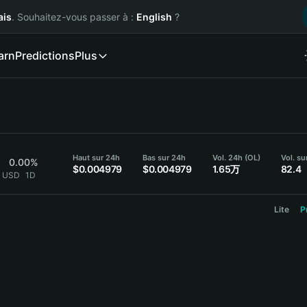
ais
. Souhaitez-vous passer à :
English
?
arn
Predictions
Plus
Haut sur 24h
Bas sur 24h
Vol. 24h (OL)
Vol. su
0.00%
$0.004979
$0.004979
1.65万
82.4
9 USD
1D
Lite
P