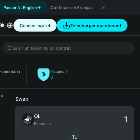
Passer à : English
Continuer en Français
Connect wallet
Télécharger maintenant
Risques
r 24h
(USDT)
0
ro
Swap
OL
Ethereum