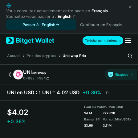
English
日本語
Vous consultez actuellement cette page en
Français
.
Souhaitez-vous passer à :
English
?
Tiếng Việt
Passer à : English
Continuer en Français
Русский
Español (Latinoamérica)
Türkçe
Télécharger maintenant
Italiano
Français
Accueil
Prix des cryptos
Uniswap
Prix
Deutsch
简体中文
UNI
Uniswap
Risques
繁體中文
0x1f98...F984
Português (Portugal)
Bahasa Indonesia
UNI en USD :
1 UNI = 4.02 USD
+0.36%
1D
ภาษาไทย
हिन्दी
Haut sur 24h
Vol. 24h (UNI)
$
4.02
বাংলা
$
4.14
772.89K
Bas sur 24h
Vol. sur 24h
(USDT)
+0.36%
Español
$
3.96
3.11M
Português (Brasil)
UNI Price Chart
Español (Argentina)