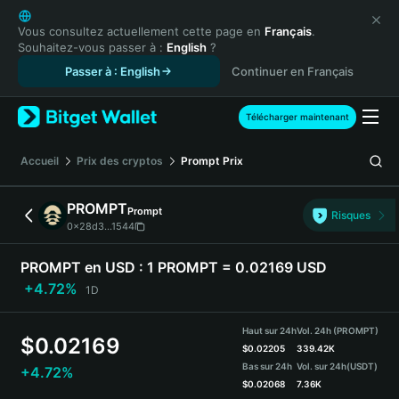
English
日本語
Vous consultez actuellement cette page en
Français
.
Souhaitez-vous passer à :
English
?
Tiếng Việt
Passer à : English
Continuer en Français
Русский
Español (Latinoamérica)
Türkçe
Télécharger maintenant
Italiano
Français
Accueil
Prix des cryptos
Prompt
Prix
Deutsch
简体中文
PROMPT
Prompt
Risques
繁體中文
0x28d3...1544
Português (Portugal)
Bahasa Indonesia
PROMPT en USD :
1 PROMPT = 0.02169 USD
ภาษาไทย
+4.72%
1D
हिन्दी
বাংলা
Haut sur 24h
Vol. 24h (PROMPT)
$
0.02169
Español
$
0.02205
339.42K
Bas sur 24h
Vol. sur 24h
(USDT)
+4.72%
Português (Brasil)
$
0.02068
7.36K
Español (Argentina)