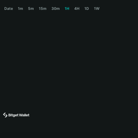
PROMPT Price Chart
Date
1m
5m
15m
30m
1H
4H
1D
1W