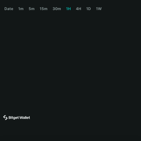
DOGEN Price Chart
Date
1m
5m
15m
30m
1H
4H
1D
1W