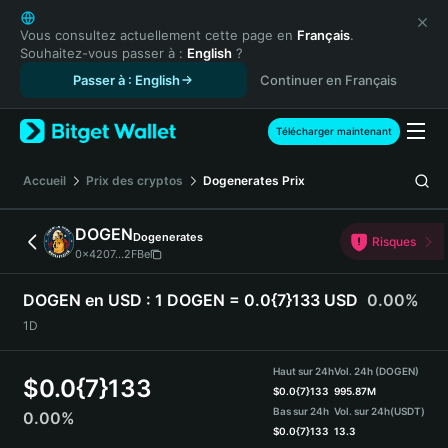
English
日本語
Vous consultez actuellement cette page en
Français
.
Souhaitez-vous passer à :
English
?
Tiếng Việt
Passer à : English
Continuer en Français
Русский
Español (Latinoamérica)
Türkçe
Télécharger maintenant
Italiano
Français
Accueil
Prix des cryptos
Dogenerates
Prix
Deutsch
简体中文
DOGEN
Dogenerates
Risques
繁體中文
0x4207...2FBe
Português (Portugal)
Bahasa Indonesia
DOGEN en USD :
1 DOGEN = 0.0{7}133 USD
0.00%
ภาษาไทย
1D
हिन्दी
বাংলা
Haut sur 24h
Vol. 24h (DOGEN)
$
0.0{7}133
Español
$
0.0{7}133
995.87M
Bas sur 24h
Vol. sur 24h
(USDT)
0.00%
Português (Brasil)
$
0.0{7}133
13.3
Español (Argentina)