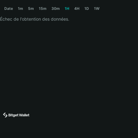
HUSHR Price Chart
Date
1m
5m
15m
30m
1H
4H
1D
1W
Échec de l'obtention des données.