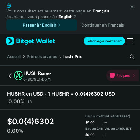
English
日本語
Vous consultez actuellement cette page en
Français
.
Souhaitez-vous passer à :
English
?
Tiếng Việt
Passer à : English
Continuer en Français
Русский
Español (Latinoamérica)
Türkçe
Télécharger maintenant
Italiano
Français
Accueil
Prix des cryptos
hushr
Prix
Deutsch
简体中文
HUSHR
hushr
Risques
繁體中文
0x8079...17D5
Português (Portugal)
Bahasa Indonesia
HUSHR en USD :
1 HUSHR = 0.0{4}6302 USD
ภาษาไทย
0.00%
1D
हिन्दी
বাংলা
Haut sur 24h
Vol. 24h (HUSHR)
$
0.0{4}6302
Español
$
0.00
--
Bas sur 24h
Vol. sur 24h
(USDT)
0.00%
Português (Brasil)
$
0.00
--
Español (Argentina)