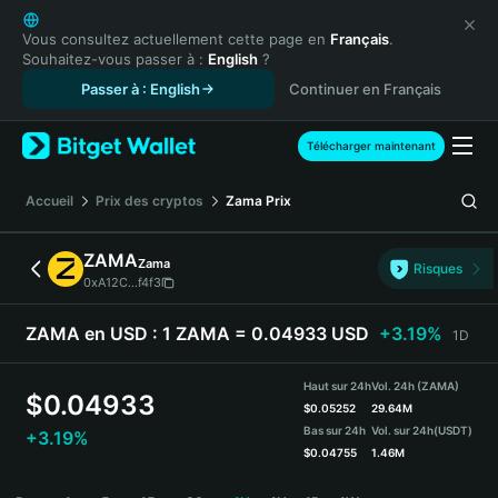
English
日本語
Vous consultez actuellement cette page en
Français
.
Souhaitez-vous passer à :
English
?
Tiếng Việt
Passer à : English
Continuer en Français
Русский
Español (Latinoamérica)
Türkçe
Télécharger maintenant
Italiano
Français
Accueil
Prix des cryptos
Zama
Prix
Deutsch
简体中文
ZAMA
Zama
Risques
繁體中文
0xA12C...f4f3
Português (Portugal)
Bahasa Indonesia
ZAMA en USD :
1 ZAMA = 0.04933 USD
+3.19%
1D
ภาษาไทย
हिन्दी
Haut sur 24h
Vol. 24h (ZAMA)
$
0.04933
বাংলা
$
0.05252
29.64M
Bas sur 24h
Vol. sur 24h
(USDT)
+3.19%
Español
$
0.04755
1.46M
Português (Brasil)
ZAMA Price Chart
Español (Argentina)