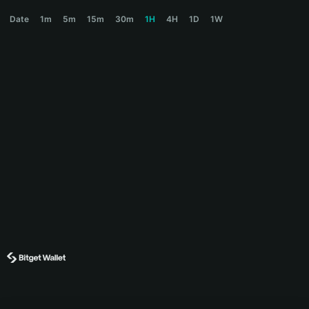
LILPEPE Price Chart
Date
1m
5m
15m
30m
1H
4H
1D
1W