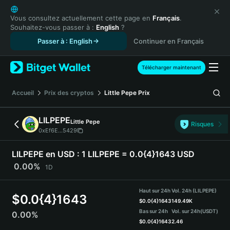
English
日本語
Vous consultez actuellement cette page en
Français
.
Souhaitez-vous passer à :
English
?
Tiếng Việt
Passer à : English
Continuer en Français
Русский
Español (Latinoamérica)
Türkçe
Télécharger maintenant
Italiano
Français
Accueil
Prix des cryptos
Little Pepe
Prix
Deutsch
简体中文
LILPEPE
Little Pepe
Risques
繁體中文
0xEf6E...5429
Português (Portugal)
Bahasa Indonesia
LILPEPE en USD :
1 LILPEPE = 0.0{4}1643 USD
ภาษาไทย
0.00%
1D
हिन्दी
বাংলা
Haut sur 24h
Vol. 24h (LILPEPE)
$
0.0{4}1643
Español
$
0.0{4}1643
149.49K
Bas sur 24h
Vol. sur 24h
(USDT)
0.00%
Português (Brasil)
$
0.0{4}1643
2.46
Español (Argentina)