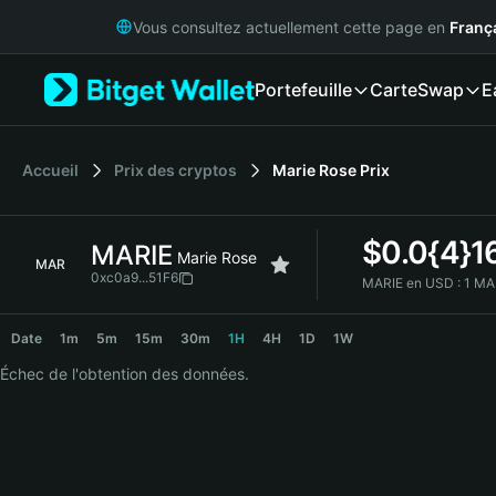
English
Vous consultez actuellement cette page en
Franç
日本語
Tiếng Việt
Portefeuille
Carte
Swap
E
Русский
Español (Latinoamérica)
Türkçe
Italiano
Accueil
Prix des cryptos
Marie Rose
Prix
Français
Deutsch
$
0.0{4}1
MARIE
简体中文
Marie Rose
MAR
繁體中文
0xc0a9...51F6
MARIE en USD :
1 MA
Português (Portugal)
MARIE Price Chart
Bahasa Indonesia
Date
1m
5m
15m
30m
1H
4H
1D
1W
ภาษาไทย
Échec de l'obtention des données.
हिन्दी
বাংলা
Español
Português (Brasil)
Español (Argentina)