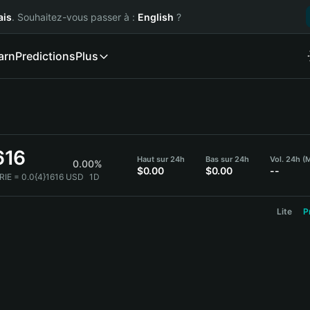
ais
. Souhaitez-vous passer à :
English
?
arn
Predictions
Plus
616
Haut sur 24h
Bas sur 24h
Vol. 24h (
0.00%
$0.00
$0.00
--
RIE = 0.0{4}1616 USD
1D
Lite
P