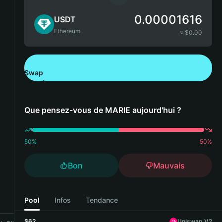
0.00001616
USDT
Ethereum
≈ $
0.00
Swap
Télécharger Bitget Wallet
Que pensez-vous de MARIE aujourd'hui ?
50
%
50
%
Bon
Mauvais
Pool
Infos
Tendance
$62
Uniswap V2