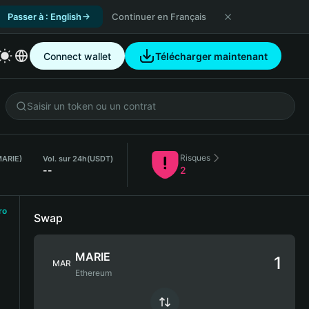
Passer à : English
Continuer en Français
Connect wallet
Télécharger maintenant
Risques
MARIE)
Vol. sur 24h
(USDT)
--
2
ro
Swap
MARIE
MAR
Ethereum