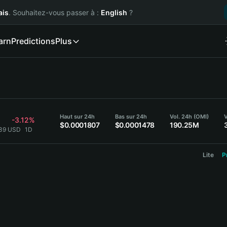
ais
. Souhaitez-vous passer à :
English
?
arn
Predictions
Plus
Haut sur 24h
Bas sur 24h
Vol. 24h (OMI)
V
-3.12%
$0.0001807
$0.0001478
190.25M
739 USD
1D
Lite
P