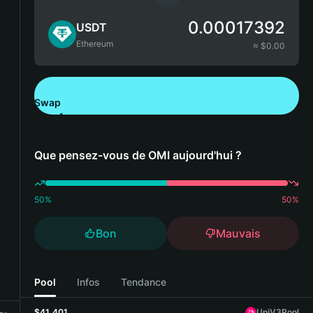
0.00017392
USDT
Ethereum
≈ $
0.00
Swap
Télécharger Bitget Wallet
Que pensez-vous de OMI aujourd'hui ?
50
%
50
%
Bon
Mauvais
Pool
Infos
Tendance
$41,401
UniV3Pool