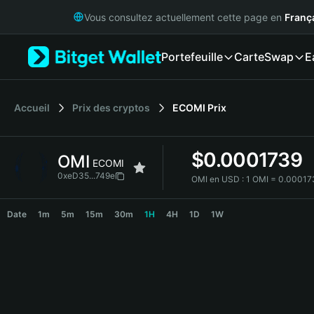
English
Vous consultez actuellement cette page en
Franç
日本語
Tiếng Việt
Portefeuille
Carte
Swap
E
Русский
Español (Latinoamérica)
Türkçe
Italiano
Accueil
Prix des cryptos
ECOMI
Prix
Français
Deutsch
$
0.0001739
OMI
简体中文
ECOMI
繁體中文
0xeD35...749e
OMI en USD :
1 OMI = 0.0001
Português (Portugal)
OMI Price Chart
Bahasa Indonesia
Date
1m
5m
15m
30m
1H
4H
1D
1W
ภาษาไทย
हिन्दी
বাংলা
Español
Português (Brasil)
Español (Argentina)