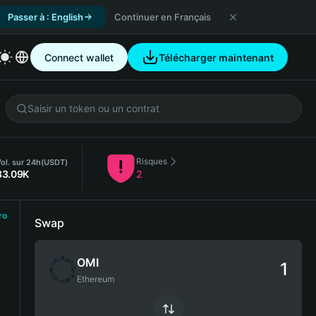
Passer à : English
Continuer en Français
Connect wallet
Télécharger maintenant
Risques
ol. sur 24h
(USDT)
33.09K
2
ro
Swap
OMI
Ethereum