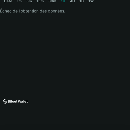
Date
1m
5m
15m
30m
1H
4H
1D
1W
Échec de l'obtention des données.