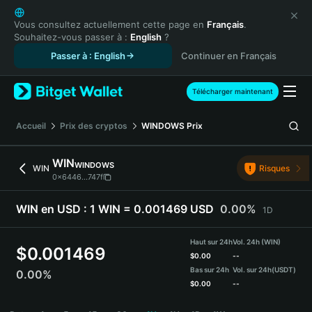
English
日本語
Vous consultez actuellement cette page en
Français
.
Souhaitez-vous passer à :
English
?
Tiếng Việt
Passer à : English
Continuer en Français
Русский
Español (Latinoamérica)
Türkçe
Télécharger maintenant
Italiano
Français
Accueil
Prix des cryptos
WINDOWS
Prix
Deutsch
简体中文
WIN
WINDOWS
WIN
Risques
繁體中文
0x6446...747f
Português (Portugal)
Bahasa Indonesia
WIN en USD :
1 WIN = 0.001469 USD
0.00%
1D
ภาษาไทย
हिन्दी
Haut sur 24h
Vol. 24h (WIN)
$
0.001469
বাংলা
$
0.00
--
Bas sur 24h
Vol. sur 24h
(USDT)
0.00%
Español
$
0.00
--
Português (Brasil)
WIN Price Chart
Español (Argentina)