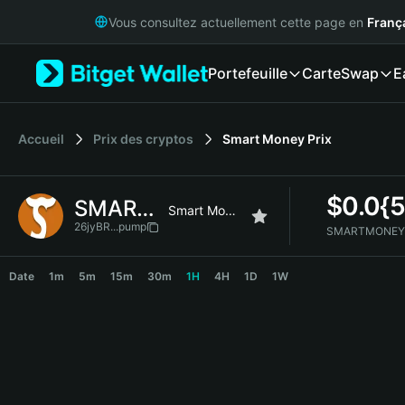
English
Vous consultez actuellement cette page en
Franç
日本語
Tiếng Việt
Portefeuille
Carte
Swap
E
Русский
Español (Latinoamérica)
Türkçe
Italiano
Accueil
Prix des cryptos
Smart Money
Prix
Français
Deutsch
$
0.0{
SMARTMONEY
简体中文
Smart Money
繁體中文
26jyBR...pump
SMARTMONEY 
Português (Portugal)
SMARTMONEY Price Chart
Bahasa Indonesia
Date
1m
5m
15m
30m
1H
4H
1D
1W
ภาษาไทย
हिन्दी
বাংলা
Español
Português (Brasil)
Español (Argentina)