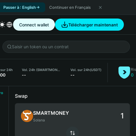
Passer à : English
Continuer en Français
Connect wallet
Télécharger maintenant
Ri
 sur 24h
Vol. 24h (SMARTMONEY)
Vol. sur 24h
(USDT)
.00
--
--
0
ro
Swap
SMARTMONEY
Solana