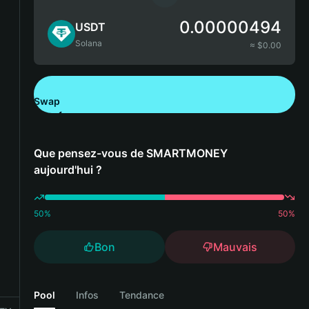
0.00000494
USDT
Solana
≈ $
0.00
Swap
Télécharger Bitget Wallet
Que pensez-vous de SMARTMONEY
aujourd'hui ?
50
%
50
%
Bon
Mauvais
Pool
Infos
Tendance