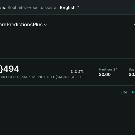
ais
. Souhaitez-vous passer à :
English
?
arn
Predictions
Plus
5}494
Haut sur 24h
Bas
0.00%
$0.00
$0
en USD :
1 SMARTMONEY = 0.0{5}494 USD
1D
Lite
P