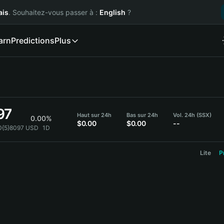
ais
. Souhaitez-vous passer à :
English
?
arn
Predictions
Plus
97
Haut sur 24h
Bas sur 24h
Vol. 24h (SSX)
0.00%
$0.00
$0.00
--
.0{5}8097 USD
1D
Lite
P