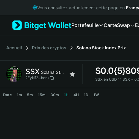
English
Vous consultez actuellement cette page en
Franç
日本語
Tiếng Việt
Portefeuille
Carte
Swap
E
Русский
Español (Latinoamérica)
Türkçe
Italiano
Accueil
Prix des cryptos
Solana Stock Index
Prix
Français
Deutsch
$
0.0{5}80
SSX
简体中文
Solana Stock Index
繁體中文
2EyNf2...bonk
SSX en USD :
1 SSX = 0
Português (Portugal)
SSX Price Chart
Bahasa Indonesia
Date
1m
5m
15m
30m
1H
4H
1D
1W
ภาษาไทย
हिन्दी
বাংলা
Español
Português (Brasil)
Español (Argentina)