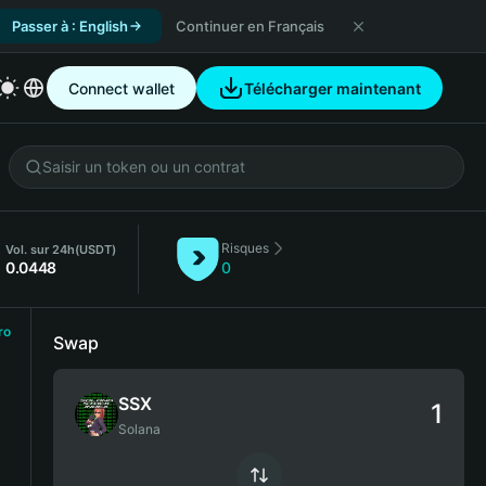
Passer à : English
Continuer en Français
Connect wallet
Télécharger maintenant
Risques
Vol. sur 24h
(USDT)
0.0448
0
ro
Swap
SSX
Solana