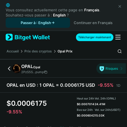
English
日本語
Vous consultez actuellement cette page en
Français
.
Souhaitez-vous passer à :
English
?
Tiếng Việt
Passer à : English
Continuer en Français
Русский
Español (Latinoamérica)
Türkçe
Télécharger maintenant
Italiano
Français
Accueil
Prix des cryptos
Opal
Prix
Deutsch
简体中文
OPAL
Opal
Risques
繁體中文
2PzS5S...pump
Português (Portugal)
Bahasa Indonesia
OPAL en USD :
1 OPAL = 0.0006175 USD
-9.55%
1D
ภาษาไทย
हिन्दी
Haut sur 24h
Vol. 24h (OPAL)
$
0.0006175
বাংলা
$
0.0007014
24.41M
Bas sur 24h
Vol. sur 24h
(USDT)
-9.55%
Español
$
0.0006042
15.03K
Português (Brasil)
OPAL Price Chart
Español (Argentina)