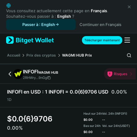
English
日本語
Vous consultez actuellement cette page en
Français
.
Souhaitez-vous passer à :
English
?
Tiếng Việt
Passer à : English
Continuer en Français
Русский
Español (Latinoamérica)
Türkçe
Télécharger maintenant
Italiano
Français
Accueil
Prix des cryptos
WAGMI HUB
Prix
Deutsch
简体中文
INFOFI
WAGMI HUB
Risques
繁體中文
2RHWry...9nGg
Português (Portugal)
Bahasa Indonesia
INFOFI en USD :
1 INFOFI = 0.0{6}9706 USD
0.00%
ภาษาไทย
1D
हिन्दी
বাংলা
Haut sur 24h
Vol. 24h (INFOFI)
$
0.0{6}9706
Español
$
0.00
--
Bas sur 24h
Vol. sur 24h
(USDT)
0.00%
Português (Brasil)
$
0.00
--
Español (Argentina)