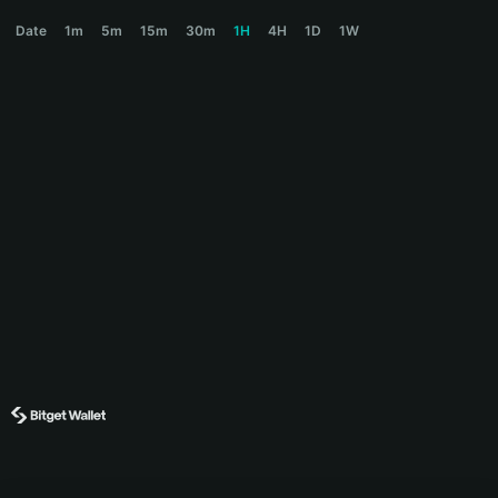
INFOFI Price Chart
Date
1m
5m
15m
30m
1H
4H
1D
1W