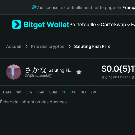
English
Vous consultez actuellement cette page en
Franç
日本語
Tiếng Việt
Portefeuille
Carte
Swap
E
Русский
Español (Latinoamérica)
Türkçe
Italiano
Accueil
Prix des cryptos
Saluting Fish
Prix
Français
Deutsch
$
0.0{5}
さかな
简体中文
Saluting Fish
繁體中文
2Wj8ns...bonk
さかな en USD :
1 さ
Português (Portugal)
さかな Price Chart
Bahasa Indonesia
Date
1m
5m
15m
30m
1H
4H
1D
1W
ภาษาไทย
Échec de l'obtention des données.
हिन्दी
বাংলা
Español
Português (Brasil)
Español (Argentina)