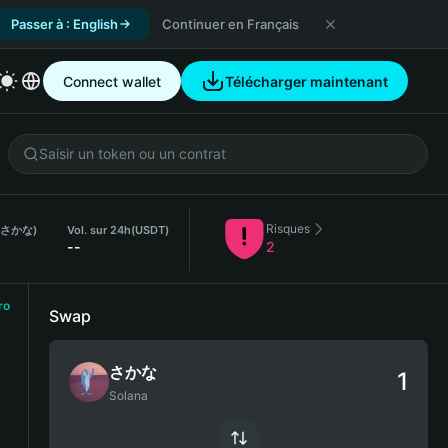
Passer à : English
Continuer en Français
Connect wallet
Télécharger maintenant
Risques
 (さかな)
Vol. sur 24h
(USDT)
--
2
ro
Swap
さかな
Solana