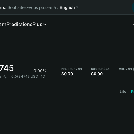
ais
. Souhaitez-vous passer à :
English
?
arn
Predictions
Plus
1745
Haut sur 24h
Bas sur 24h
Vol. 24h
0.00%
$0.00
$0.00
--
かな = 0.0{5}1745 USD
1D
Lite
P