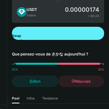
0.00000174
USDT
Solana
≈ $
0.00
Swap
Télécharger Bitget Wallet
Que pensez-vous de さかな aujourd'hui ?
50
%
50
%
Bon
Mauvais
Pool
Infos
Tendance