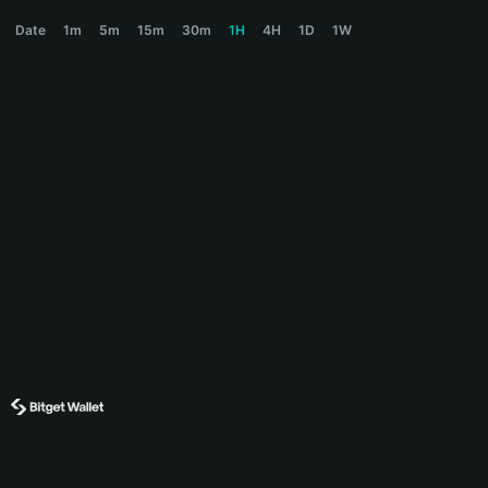
OLIVIA Price Chart
Date
1m
5m
15m
30m
1H
4H
1D
1W