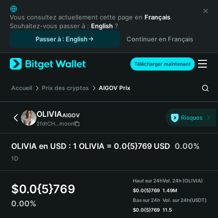
English
日本語
Vous consultez actuellement cette page en
Français
.
Souhaitez-vous passer à :
English
?
Tiếng Việt
Passer à : English
Continuer en Français
Русский
Español (Latinoamérica)
Türkçe
Télécharger maintenant
Italiano
Français
Accueil
Prix des cryptos
AIGOV
Prix
Deutsch
简体中文
OLIVIA
AIGOV
Risques
繁體中文
2fdtCH...moon
Português (Portugal)
Bahasa Indonesia
OLIVIA en USD :
1 OLIVIA = 0.0{5}769 USD
0.00%
ภาษาไทย
1D
हिन्दी
বাংলা
Haut sur 24h
Vol. 24h (OLIVIA)
$
0.0{5}769
Español
$
0.0{5}769
1.49M
Bas sur 24h
Vol. sur 24h
(USDT)
0.00%
Português (Brasil)
$
0.0{5}769
11.5
Español (Argentina)