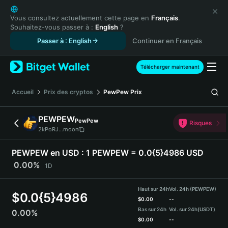
English
日本語
Vous consultez actuellement cette page en
Français
.
Souhaitez-vous passer à :
English
?
Tiếng Việt
Passer à : English
Continuer en Français
Русский
Español (Latinoamérica)
Türkçe
Télécharger maintenant
Italiano
Français
Accueil
Prix des cryptos
PewPew
Prix
Deutsch
简体中文
PEWPEW
PewPew
Risques
繁體中文
2kPoRJ...moon
Português (Portugal)
Bahasa Indonesia
PEWPEW en USD :
1 PEWPEW = 0.0{5}4986 USD
ภาษาไทย
0.00%
1D
हिन्दी
বাংলা
Haut sur 24h
Vol. 24h (PEWPEW)
$
0.0{5}4986
Español
$
0.00
--
Bas sur 24h
Vol. sur 24h
(USDT)
0.00%
Português (Brasil)
$
0.00
--
Español (Argentina)