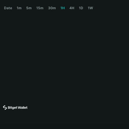
PEWPEW Price Chart
Date
1m
5m
15m
30m
1H
4H
1D
1W