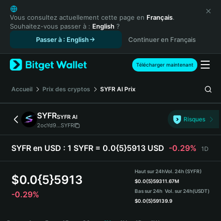
English
日本語
Vous consultez actuellement cette page en
Français
.
Souhaitez-vous passer à :
English
?
Tiếng Việt
Passer à : English
Continuer en Français
Русский
Español (Latinoamérica)
Türkçe
Télécharger maintenant
Italiano
Français
Accueil
Prix des cryptos
SYFR AI
Prix
Deutsch
简体中文
SYFR
SYFR AI
Risques
繁體中文
2ocYd9...SYFR
Português (Portugal)
Bahasa Indonesia
SYFR en USD :
1 SYFR = 0.0{5}5913 USD
-0.29%
1D
ภาษาไทย
हिन्दी
Haut sur 24h
Vol. 24h (SYFR)
$
0.0{5}5913
বাংলা
$
0.0{5}5931
1.67M
Bas sur 24h
Vol. sur 24h
(USDT)
-0.29%
Español
$
0.0{5}5913
9.9
Português (Brasil)
SYFR Price Chart
Español (Argentina)