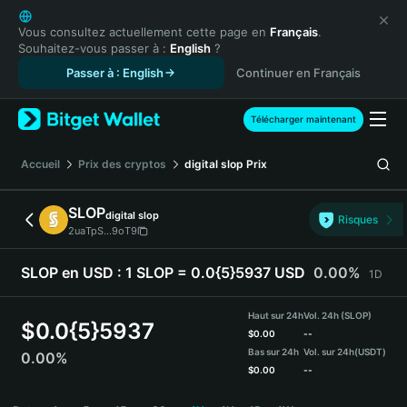
English
日本語
Vous consultez actuellement cette page en
Français
.
Souhaitez-vous passer à :
English
?
Tiếng Việt
Passer à : English
Continuer en Français
Русский
Español (Latinoamérica)
Türkçe
Télécharger maintenant
Italiano
Français
Accueil
Prix des cryptos
digital slop
Prix
Deutsch
简体中文
SLOP
digital slop
Risques
繁體中文
2uaTpS...9oT9
Português (Portugal)
Bahasa Indonesia
SLOP en USD :
1 SLOP = 0.0{5}5937 USD
0.00%
1D
ภาษาไทย
हिन्दी
Haut sur 24h
Vol. 24h (SLOP)
$
0.0{5}5937
বাংলা
$
0.00
--
Bas sur 24h
Vol. sur 24h
(USDT)
0.00%
Español
$
0.00
--
Português (Brasil)
SLOP Price Chart
Español (Argentina)