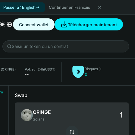
Passer à : English
Continuer en Français
Connect wallet
Télécharger maintenant
Risques
h (QRINGE)
Vol. sur 24h
(USDT)
--
0
ro
Swap
QRINGE
Solana