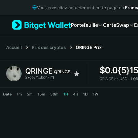
English
Vous consultez actuellement cette page en
Franç
日本語
Tiếng Việt
Portefeuille
Carte
Swap
E
Русский
Español (Latinoamérica)
Türkçe
Italiano
Accueil
Prix des cryptos
QRINGE
Prix
Français
Deutsch
$
0.0{5}1
QRINGE
简体中文
QRINGE
繁體中文
2xgoyY...bonk
QRINGE en USD :
1 Q
Português (Portugal)
QRINGE Price Chart
Bahasa Indonesia
Date
1m
5m
15m
30m
1H
4H
1D
1W
ภาษาไทย
हिन्दी
বাংলা
Español
Português (Brasil)
Español (Argentina)