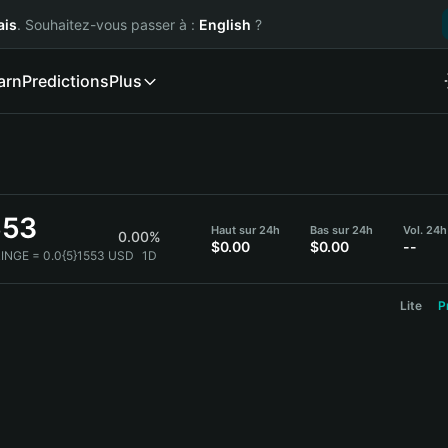
ais
. Souhaitez-vous passer à :
English
?
arn
Predictions
Plus
553
Haut sur 24h
Bas sur 24h
Vol. 24
0.00%
$0.00
$0.00
--
RINGE = 0.0{5}1553 USD
1D
Lite
P