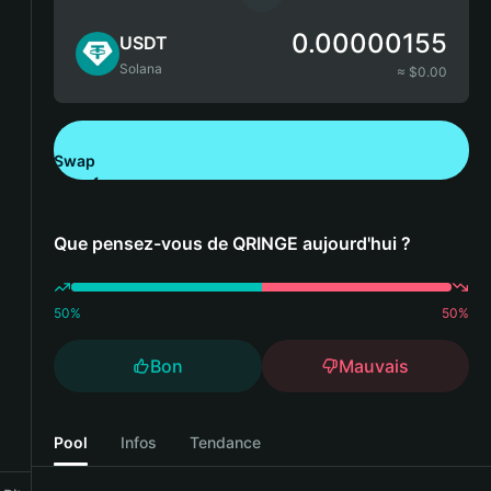
0.00000155
USDT
Solana
≈ $
0.00
Swap
Télécharger Bitget Wallet
Que pensez-vous de QRINGE aujourd'hui ?
50
%
50
%
Bon
Mauvais
Pool
Infos
Tendance