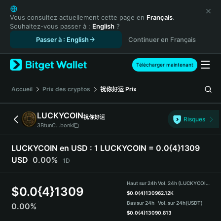
English
日本語
Vous consultez actuellement cette page en
Français
.
Souhaitez-vous passer à :
English
?
Tiếng Việt
Passer à : English
Continuer en Français
Русский
Español (Latinoamérica)
Türkçe
Télécharger maintenant
Italiano
Français
Accueil
Prix des cryptos
祝你好运
Prix
Deutsch
简体中文
LUCKYCOIN
祝你好运
Risques
繁體中文
3BtunC...bonk
Português (Portugal)
Bahasa Indonesia
LUCKYCOIN en USD :
1 LUCKYCOIN = 0.0{4}1309
ภาษาไทย
USD
0.00%
1D
हिन्दी
বাংলা
Haut sur 24h
Vol. 24h (LUCKYCOIN)
$
0.0{4}1309
Español
$
0.0{4}1309
62.12K
Bas sur 24h
Vol. sur 24h
(USDT)
0.00%
Português (Brasil)
$
0.0{4}1309
0.813
Español (Argentina)