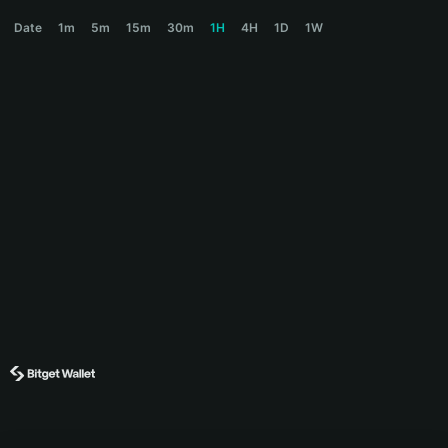
LUCKYCOIN Price Chart
Date
1m
5m
15m
30m
1H
4H
1D
1W