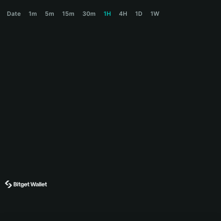
USDUT Price Chart
Date
1m
5m
15m
30m
1H
4H
1D
1W