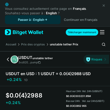
English
日本語
Vous consultez actuellement cette page en
Français
.
Souhaitez-vous passer à :
English
?
Tiếng Việt
Passer à : English
Continuer en Français
Русский
Español (Latinoamérica)
Türkçe
Télécharger maintenant
Italiano
Français
Accueil
Prix des cryptos
unstable tether
Prix
Deutsch
简体中文
USDUT
unstable tether
Risques
繁體中文
3vz82E...pump
Português (Portugal)
Bahasa Indonesia
USDUT en USD :
1 USDUT = 0.0{4}2988 USD
ภาษาไทย
+0.24%
1D
हिन्दी
বাংলা
Haut sur 24h
Vol. 24h (USDUT)
$
0.0{4}2988
Español
$
0.0{4}3032
31.95M
Bas sur 24h
Vol. sur 24h
(USDT)
+0.24%
Português (Brasil)
$
0.0{4}2852
955
Español (Argentina)