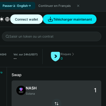
Passer à : English
Continuer en Français
Connect wallet
Télécharger maintenant
Risques
NASH)
Vol. sur 24h
(USDT)
--
0
ro
Swap
NASH
Solana