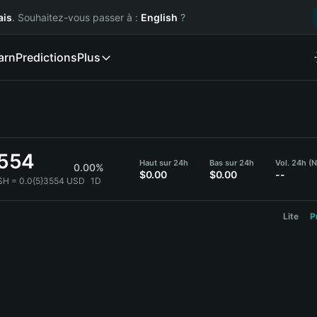
ais
. Souhaitez-vous passer à :
English
?
arn
Predictions
Plus
3554
Haut sur 24h
Bas sur 24h
Vol. 24h (
0.00%
$0.00
$0.00
--
SH = 0.0{5}3554 USD
1D
Lite
P