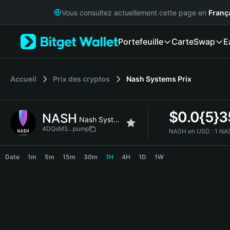
English
Vous consultez actuellement cette page en
Franç
日本語
Tiếng Việt
Portefeuille
Carte
Swap
E
Русский
Español (Latinoamérica)
Türkçe
Italiano
Accueil
Prix des cryptos
Nash Systems
Prix
Français
Deutsch
$
0.0{5}
NASH
简体中文
Nash Systems
繁體中文
4DQsMS...pump
NASH en USD :
1 NA
Português (Portugal)
NASH Price Chart
Bahasa Indonesia
Date
1m
5m
15m
30m
1H
4H
1D
1W
ภาษาไทย
हिन्दी
বাংলা
Español
Português (Brasil)
Español (Argentina)