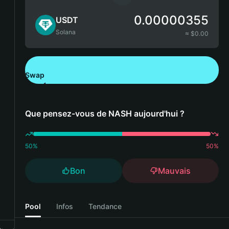
0.00000355
USDT
Solana
≈ $
0.00
Swap
Télécharger Bitget Wallet
Que pensez-vous de NASH aujourd'hui ?
50
%
50
%
Bon
Mauvais
Pool
Infos
Tendance