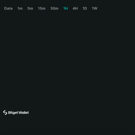
MONKEY Price Chart
Date
1m
5m
15m
30m
1H
4H
1D
1W