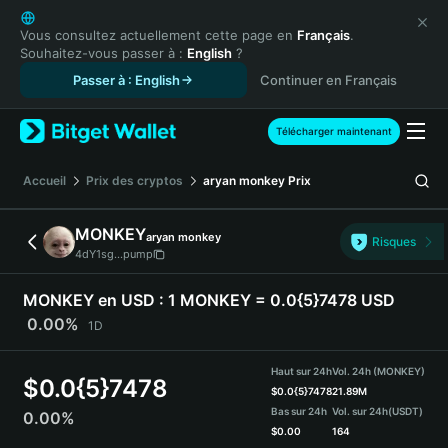
English
日本語
Vous consultez actuellement cette page en
Français
.
Souhaitez-vous passer à :
English
?
Tiếng Việt
Passer à : English
Continuer en Français
Русский
Español (Latinoamérica)
Türkçe
Télécharger maintenant
Italiano
Français
Accueil
Prix des cryptos
aryan monkey
Prix
Deutsch
简体中文
MONKEY
aryan monkey
Risques
繁體中文
4dY1sg...pump
Português (Portugal)
Bahasa Indonesia
MONKEY en USD :
1 MONKEY = 0.0{5}7478 USD
ภาษาไทย
0.00%
1D
हिन्दी
বাংলা
Haut sur 24h
Vol. 24h (MONKEY)
$
0.0{5}7478
Español
$
0.0{5}7478
21.89M
Bas sur 24h
Vol. sur 24h
(USDT)
0.00%
Português (Brasil)
$
0.00
164
Español (Argentina)