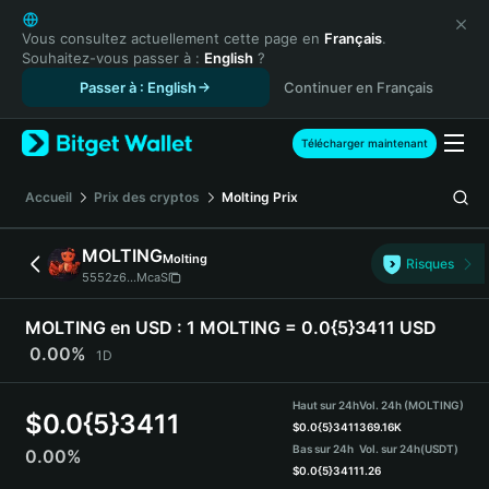
English
日本語
Vous consultez actuellement cette page en
Français
.
Souhaitez-vous passer à :
English
?
Tiếng Việt
Passer à : English
Continuer en Français
Русский
Español (Latinoamérica)
Türkçe
Télécharger maintenant
Italiano
Français
Accueil
Prix des cryptos
Molting
Prix
Deutsch
简体中文
MOLTING
Molting
Risques
繁體中文
5552z6...McaS
Português (Portugal)
Bahasa Indonesia
MOLTING en USD :
1 MOLTING = 0.0{5}3411 USD
ภาษาไทย
0.00%
1D
हिन्दी
বাংলা
Haut sur 24h
Vol. 24h (MOLTING)
$
0.0{5}3411
Español
$
0.0{5}3411
369.16K
Bas sur 24h
Vol. sur 24h
(USDT)
0.00%
Português (Brasil)
$
0.0{5}3411
1.26
Español (Argentina)