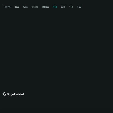
MOLTING Price Chart
Date
1m
5m
15m
30m
1H
4H
1D
1W