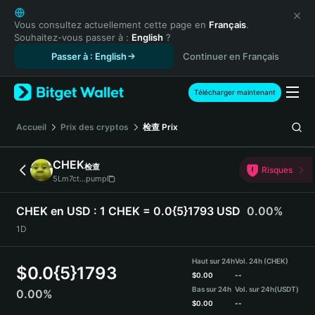
English
日本語
Vous consultez actuellement cette page en
Français
.
Souhaitez-vous passer à :
English
?
Tiếng Việt
Passer à : English
Continuer en Français
Русский
Español (Latinoamérica)
Türkçe
Télécharger maintenant
Italiano
Français
Accueil
Prix des cryptos
检查
Prix
Deutsch
简体中文
CHEK
检查
Risques
繁體中文
5Lm7ct...pump
Português (Portugal)
Bahasa Indonesia
CHEK en USD :
1 CHEK = 0.0{5}1793 USD
0.00%
ภาษาไทย
1D
हिन्दी
বাংলা
Haut sur 24h
Vol. 24h (CHEK)
$
0.0{5}1793
Español
$
0.00
--
Bas sur 24h
Vol. sur 24h
(USDT)
0.00%
Português (Brasil)
$
0.00
--
Español (Argentina)