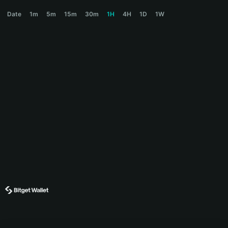
CHEK Price Chart
Date
1m
5m
15m
30m
1H
4H
1D
1W