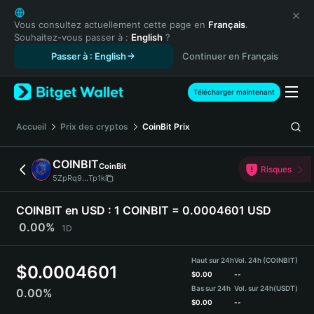
English
日本語
Vous consultez actuellement cette page en
Français
.
Souhaitez-vous passer à :
English
?
Tiếng Việt
Passer à : English
Continuer en Français
Русский
Español (Latinoamérica)
Türkçe
Télécharger maintenant
Italiano
Français
Accueil
Prix des cryptos
CoinBit
Prix
Deutsch
简体中文
COINBIT
CoinBit
Risques
繁體中文
5ZpRq9...Tp1k
Português (Portugal)
Bahasa Indonesia
COINBIT en USD :
1 COINBIT = 0.0004601 USD
ภาษาไทย
0.00%
1D
हिन्दी
বাংলা
Haut sur 24h
Vol. 24h (COINBIT)
$
0.0004601
Español
$
0.00
--
Bas sur 24h
Vol. sur 24h
(USDT)
0.00%
Português (Brasil)
$
0.00
--
Español (Argentina)