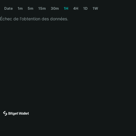
COINBIT Price Chart
Date
1m
5m
15m
30m
1H
4H
1D
1W
Échec de l'obtention des données.