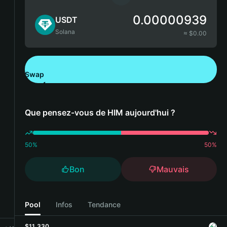
0.00000939
USDT
Solana
≈ $
0.00
Swap
Télécharger Bitget Wallet
Que pensez-vous de HIM aujourd'hui ?
50
%
50
%
Bon
Mauvais
Pool
Infos
Tendance
$11,330