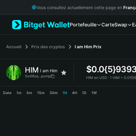
English
Vous consultez actuellement cette page en
Franç
日本語
Tiếng Việt
Portefeuille
Carte
Swap
E
Русский
Español (Latinoamérica)
Türkçe
Italiano
Accueil
Prix des cryptos
I am Him
Prix
Français
Deutsch
$
0.0{5}939
HIM
简体中文
I am Him
繁體中文
5w68xq...pump
HIM en USD :
1 HIM = 0.0{5
Português (Portugal)
HIM Price Chart
Bahasa Indonesia
Date
1m
5m
15m
30m
1H
4H
1D
1W
ภาษาไทย
हिन्दी
বাংলা
Español
Português (Brasil)
Español (Argentina)