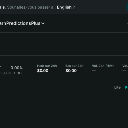
ais
. Souhaitez-vous passer à :
English
?
arn
Predictions
Plus
3
Haut sur 24h
Bas sur 24h
Vol. 24h (HIM)
Vol
0.00%
$0.00
$0.00
--
--
}9393 USD
1D
Lite
P