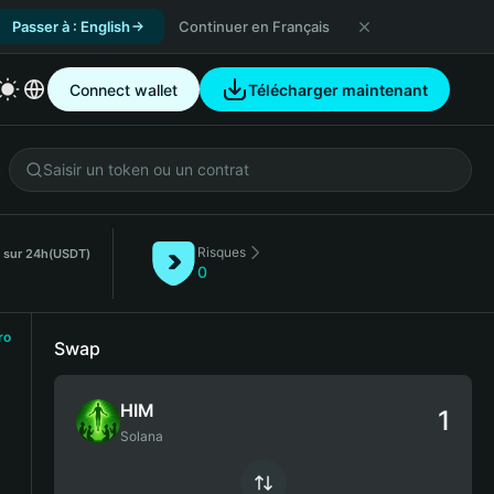
Passer à : English
Continuer en Français
Connect wallet
Télécharger maintenant
Risques
. sur 24h
(USDT)
0
ro
Swap
HIM
Solana