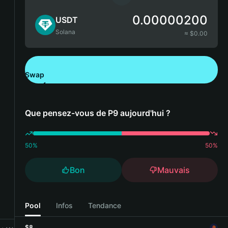
0.00000200
USDT
Solana
≈ $
0.00
Swap
Télécharger Bitget Wallet
Que pensez-vous de P9 aujourd'hui ?
50
%
50
%
Bon
Mauvais
Pool
Infos
Tendance
$8