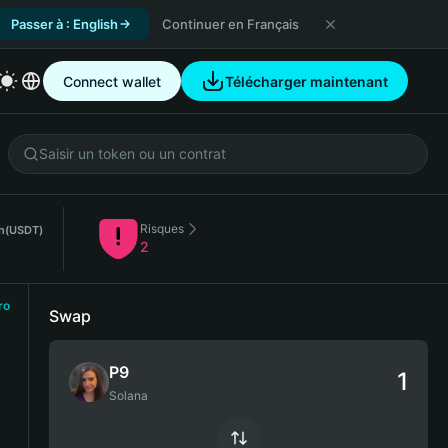
Passer à : English
Continuer en Français
Connect wallet
Télécharger maintenant
Risques
h
(USDT)
2
ro
Swap
P9
Solana