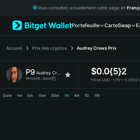
English
Vous consultez actuellement cette page en
Franç
日本語
Tiếng Việt
Portefeuille
Carte
Swap
E
Русский
Español (Latinoamérica)
Türkçe
Italiano
Accueil
Prix des cryptos
Audrey Crews
Prix
Français
Deutsch
$
0.0{5}2
P9
简体中文
Audrey Crews
繁體中文
6H4qX8...bonk
P9 en USD :
1 P9 = 0.0{5}2
Português (Portugal)
P9 Price Chart
Bahasa Indonesia
Date
1m
5m
15m
30m
1H
4H
1D
1W
ภาษาไทย
हिन्दी
বাংলা
Español
Português (Brasil)
Español (Argentina)