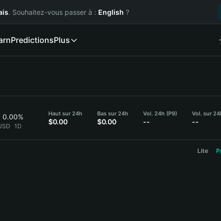
ais
. Souhaitez-vous passer à :
English
?
arn
Predictions
Plus
Haut sur 24h
Bas sur 24h
Vol. 24h (P9)
Vol. sur 24
0.00%
$0.00
$0.00
--
--
 USD
1D
Lite
P