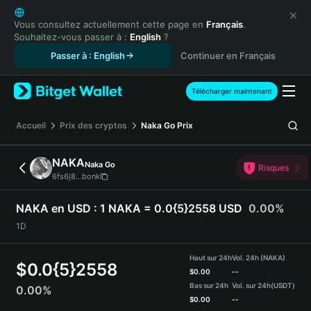
English
日本語
Vous consultez actuellement cette page en
Français
.
Souhaitez-vous passer à :
English
?
Tiếng Việt
Passer à : English
Continuer en Français
Русский
Español (Latinoamérica)
Türkçe
Télécharger maintenant
Italiano
Français
Accueil
Prix des cryptos
Naka Go
Prix
Deutsch
简体中文
NAKA
Naka Go
Risques
繁體中文
6fs6j8...bonk
Português (Portugal)
Bahasa Indonesia
NAKA en USD :
1 NAKA = 0.0{5}2558 USD
0.00%
ภาษาไทย
1D
हिन्दी
বাংলা
Haut sur 24h
Vol. 24h (NAKA)
$
0.0{5}2558
Español
$
0.00
--
Bas sur 24h
Vol. sur 24h
(USDT)
0.00%
Português (Brasil)
$
0.00
--
Español (Argentina)