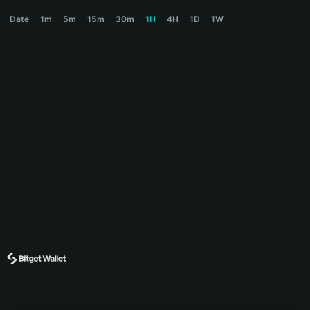
NAKA Price Chart
Date
1m
5m
15m
30m
1H
4H
1D
1W