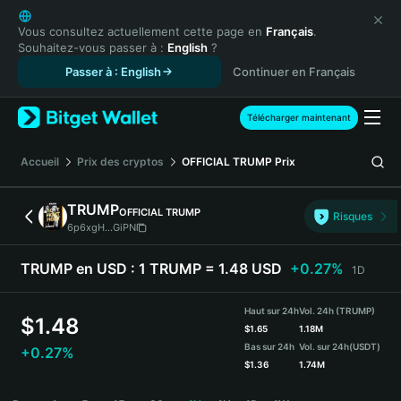
English
日本語
Vous consultez actuellement cette page en
Français
.
Souhaitez-vous passer à :
English
?
Tiếng Việt
Passer à : English
Continuer en Français
Русский
Español (Latinoamérica)
Türkçe
Télécharger maintenant
Italiano
Français
Accueil
Prix des cryptos
OFFICIAL TRUMP
Prix
Deutsch
简体中文
TRUMP
OFFICIAL TRUMP
Risques
繁體中文
6p6xgH...GiPN
Português (Portugal)
Bahasa Indonesia
TRUMP en USD :
1 TRUMP = 1.48 USD
+0.27%
1D
ภาษาไทย
हिन्दी
Haut sur 24h
Vol. 24h (TRUMP)
$
1.48
বাংলা
$
1.65
1.18M
Bas sur 24h
Vol. sur 24h
(USDT)
+0.27%
Español
$
1.36
1.74M
Português (Brasil)
TRUMP Price Chart
Español (Argentina)