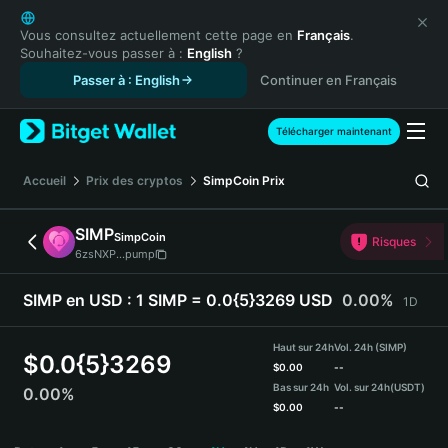
English
日本語
Vous consultez actuellement cette page en
Français
.
Souhaitez-vous passer à :
English
?
Tiếng Việt
Passer à : English
Continuer en Français
Русский
Español (Latinoamérica)
Türkçe
Télécharger maintenant
Italiano
Français
Accueil
Prix des cryptos
SimpCoin
Prix
Deutsch
简体中文
SIMP
SimpCoin
Risques
繁體中文
6zsNXP...pump
Português (Portugal)
Bahasa Indonesia
SIMP en USD :
1 SIMP = 0.0{5}3269 USD
0.00%
1D
ภาษาไทย
हिन्दी
Haut sur 24h
Vol. 24h (SIMP)
$
0.0{5}3269
বাংলা
$
0.00
--
Bas sur 24h
Vol. sur 24h
(USDT)
0.00%
Español
$
0.00
--
Português (Brasil)
SIMP Price Chart
Español (Argentina)