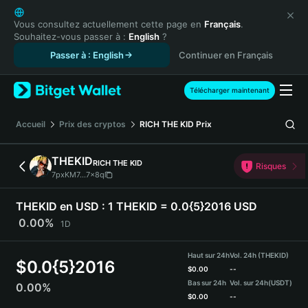
English
日本語
Vous consultez actuellement cette page en
Français
.
Souhaitez-vous passer à :
English
?
Tiếng Việt
Passer à : English
Continuer en Français
Русский
Español (Latinoamérica)
Türkçe
Télécharger maintenant
Italiano
Français
Accueil
Prix des cryptos
RICH THE KID
Prix
Deutsch
简体中文
THEKID
RICH THE KID
Risques
繁體中文
7pxKM7...7x8q
Português (Portugal)
Bahasa Indonesia
THEKID en USD :
1 THEKID = 0.0{5}2016 USD
ภาษาไทย
0.00%
1D
हिन्दी
বাংলা
Haut sur 24h
Vol. 24h (THEKID)
$
0.0{5}2016
Español
$
0.00
--
Bas sur 24h
Vol. sur 24h
(USDT)
0.00%
Português (Brasil)
$
0.00
--
Español (Argentina)