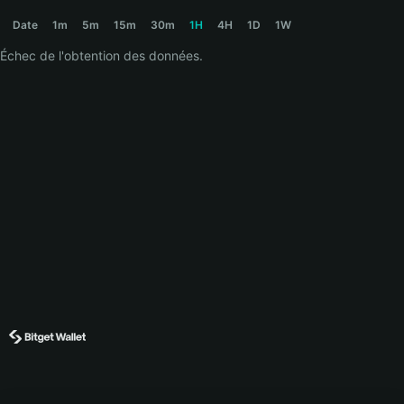
THEKID Price Chart
Date
1m
5m
15m
30m
1H
4H
1D
1W
Échec de l'obtention des données.