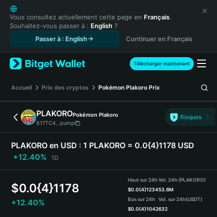
English
日本語
Vous consultez actuellement cette page en
Français
.
Souhaitez-vous passer à :
English
?
Tiếng Việt
Passer à : English
Continuer en Français
Русский
Español (Latinoamérica)
Türkçe
Télécharger maintenant
Italiano
Français
Accueil
Prix des cryptos
Pokémon Plakoro
Prix
Deutsch
简体中文
PLAKORO
Pokémon Plakoro
Risques
繁體中文
817TC4...pump
Português (Portugal)
Bahasa Indonesia
PLAKORO en USD :
1 PLAKORO = 0.0{4}1178 USD
ภาษาไทย
+12.40%
1D
हिन्दी
বাংলা
Haut sur 24h
Vol. 24h (PLAKORO)
$
0.0{4}1178
Español
$
0.0{4}1234
53.6M
Bas sur 24h
Vol. sur 24h
(USDT)
+12.40%
Português (Brasil)
$
0.0{4}1042
632
Español (Argentina)