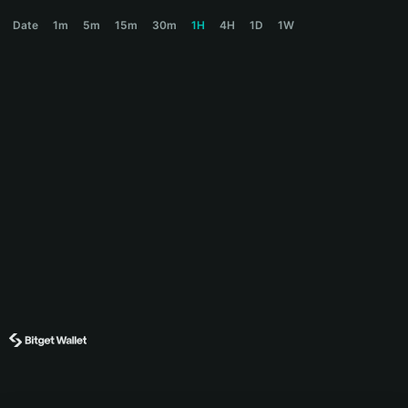
PLAKORO Price Chart
Date
1m
5m
15m
30m
1H
4H
1D
1W